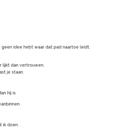
 geen idee hebt waar dat pad naartoe leidt.
lijkt dan vertrouwen.
st je staan.
n hij is.
 vanbinnen.
l ik doen.