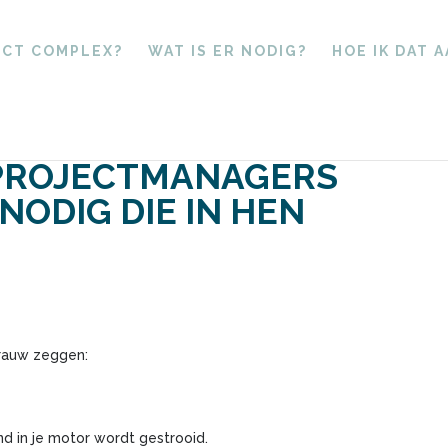
ECT COMPLEX?
WAT IS ER NODIG?
HOE IK DAT 
PROJECTMANAGERS
ODIG DIE IN HEN
rauw zeggen:
d in je motor wordt gestrooid.