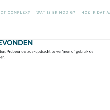
ECT COMPLEX?
WAT IS ER NODIG?
HOE IK DAT 
GEVONDEN
en. Probeer uw zoekopdracht te verfijnen of gebruik de
en.