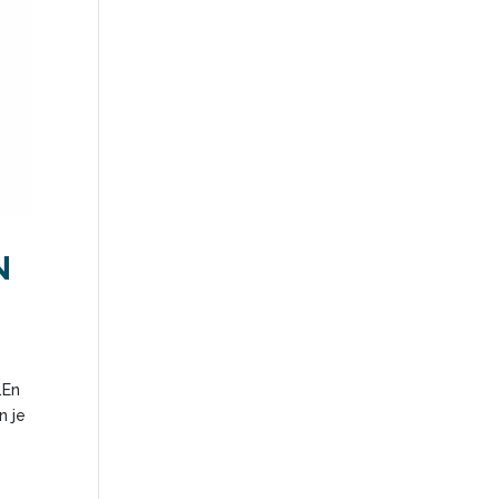
N
.En
n je