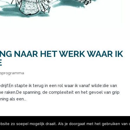
NG NAAR HET WERK WAAR IK
E
gsprogramma
ijf.En stapte ik terug in een rol waar ik vanaf wilde:die van
raken.De spanning, de complexiteit en het gevoel van grip
ing als een...
ite zo soepel mogelijk draait. Als je doorgaat met het gebruiken van 