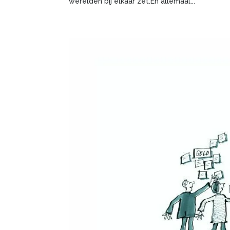
werelden bij elkaar zet.En allemaal...