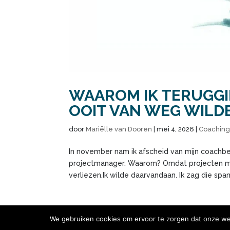
WAAROM IK TERUGGI
OOIT VAN WEG WILD
door
Mariëlle van Dooren
|
mei 4, 2026
|
Coachin
In november nam ik afscheid van mijn coachbedr
projectmanager. Waarom? Omdat projecten me 
verliezen.Ik wilde daarvandaan. Ik zag die spann
We gebruiken cookies om ervoor te zorgen dat onze webs