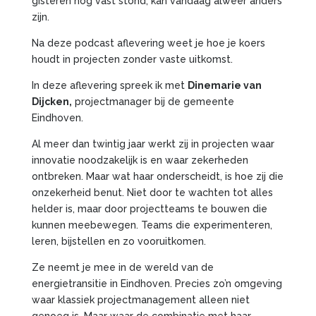
gisteren nog vast stond, kan vandaag alweer anders
zijn.
Na deze podcast aflevering weet je hoe je koers
houdt in projecten zonder vaste uitkomst.
In deze aflevering spreek ik met
Dinemarie van
Dijcken
,
projectmanager bij de gemeente
Eindhoven.
Al meer dan twintig jaar werkt zij in projecten waar
innovatie noodzakelijk is en waar zekerheden
ontbreken. Maar wat haar onderscheidt, is hoe zij die
onzekerheid benut. Niet door te wachten tot alles
helder is, maar door projectteams te bouwen die
kunnen meebewegen. Teams die experimenteren,
leren, bijstellen en zo vooruitkomen.
Ze neemt je mee in de wereld van de
energietransitie in Eindhoven. Precies zo’n omgeving
waar klassiek projectmanagement alleen niet