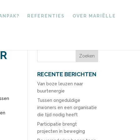
AANPAK?
REFERENTIES
OVER MARIËLLE
AR
RECENTE BERICHTEN
Van boze leuzen naar
buurtenergie
ussen
Tussen ongeduldige
inwoners en een organisatie
ren
die tijd nodig heeft
Participatie brengt
projecten in beweging