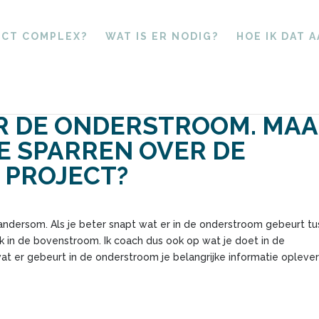
ECT COMPLEX?
WAT IS ER NODIG?
HOE IK DAT 
ER DE ONDERSTROOM. MA
JE SPARREN OVER DE
 PROJECT?
dersom. Als je beter snapt wat er in de onderstroom gebeurt t
 in de bovenstroom. Ik coach dus ook op wat je doet in de
at er gebeurt in de onderstroom je belangrijke informatie opleve