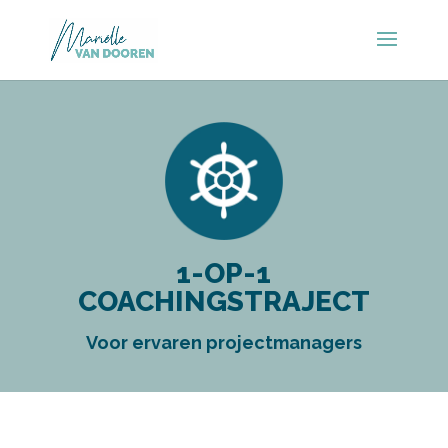
1-OP-1
COACHINGSTRAJECT
Voor ervaren projectmanagers