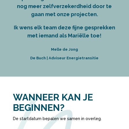
nog meer zelfverzekerdheid door te
gaan met onze projecten.
Ik wens elk team deze fijne gesprekken
met iemand als Mariëlle toe!
Melle de Jong
De Buch | Adviseur Energietransitie
WANNEER KAN JE
BEGINNEN?
De startdatum bepalen we samen in overleg.